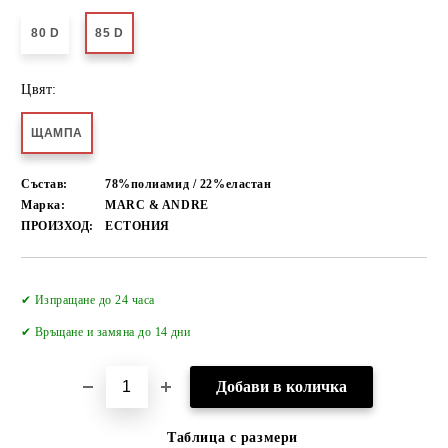
80 D
85 D
Цвят:
ЩАМПА
Състав:
78%полиамид / 22%еластан
Марка:
MARC & ANDRE
ПРОИЗХОД:
ЕСТОНИЯ
Добави в желани
✔ Изпращане до 24 часа
✔
Връщане и замяна до 14 дни
Таблица с размери