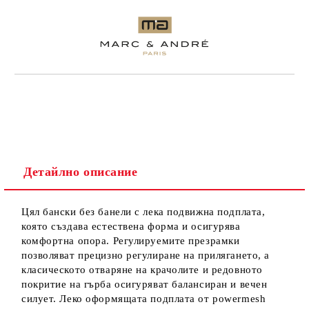
Детайлно описание
Цял бански без банели с лека подвижна подплата,
която създава естествена форма и осигурява
комфортна опора. Регулируемите презрамки
позволяват прецизно регулиране на прилягането, а
класическото отваряне на крачолите и редовното
покритие на гърба осигуряват балансиран и вечен
силует. Леко оформящата подплата от powermesh