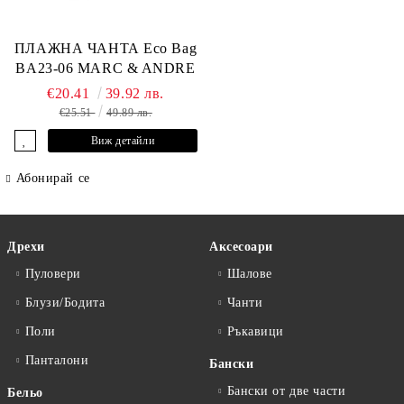
ПЛАЖНА ЧАНТА Eco Bag
BA23-06 MARC & ANDRE
€20.41
39.92 лв.
€25.51
49.89 лв.
Виж детайли
Абонирай се
Дрехи
Аксесоари
Пуловери
Шалове
Блузи/Бодита
Чанти
Поли
Ръкавици
Панталони
Бански
Бански от две части
Бельо