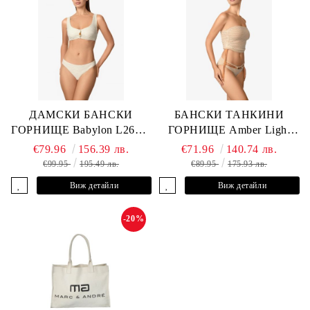
ДАМСКИ БАНСКИ
БАНСКИ ТАНКИНИ
ГОРНИЩЕ Babylon L2613-
ГОРНИЩЕ Amber Light
YP-682 MARC & ANDRE
L2605-Y-803 MARC &
€79.96
156.39 лв.
€71.96
140.74 лв.
ANDRE
€99.95
195.49 лв.
€89.95
175.93 лв.
Виж детайли
Виж детайли
-20%