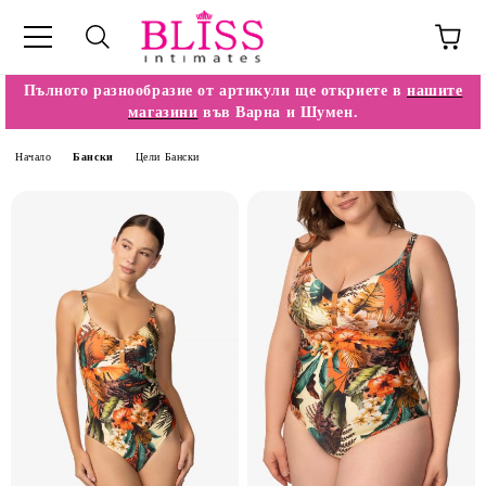
Пълното разнообразие от артикули ще откриете в
нашите
магазини
във Варна и Шумен.
Начало
Бански
Цели Бански