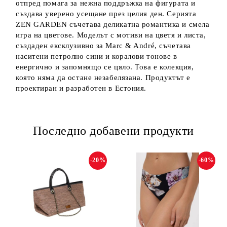
отпред помага за нежна поддръжка на фигурата и
създава уверено усещане през целия ден. Серията
ZEN GARDEN съчетава деликатна романтика и смела
игра на цветове. Моделът с мотиви на цветя и листа,
създаден ексклузивно за Marc & André, съчетава
наситени петролно сини и коралови тонове в
енергично и запомнящо се цяло. Това е колекция,
която няма да остане незабелязана. Продуктът е
проектиран и разработен в Естония.
Последно добавени продукти
-20%
-60%