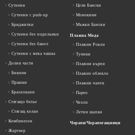
Сутиени
Цели Бански
Сутиени с push-up
Монокини
Бриджитки
Мъжки Бански
Сутиени без подплънки
Плажна Мода
Сутиени без банел
Плажни Рокли
Сутиени с мека чашка
Туники
Долни части
Плажни кърпи
Бикини
Плажно облекло
Прашки
Плажни чанти
Бразилиани
Парео
Стягащо бельо
Чехли
Стягащ колан
Летни шапки
Комбинезон
Чорапи/Чорапогащници
Жартиер