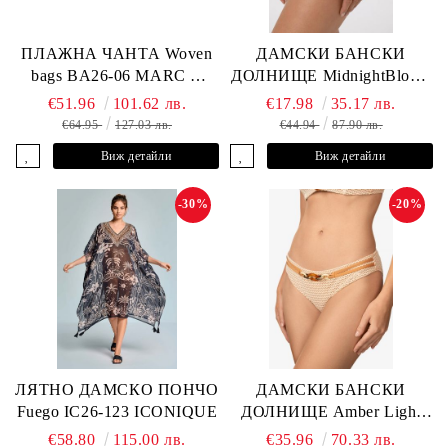
ПЛАЖНА ЧАНТА Woven
ДАМСКИ БАНСКИ
bags BA26-06 MARC &
ДОЛНИЩЕ MidnightBloom
ANDRE
L2505-Z-MCR MARC &
€51.96
101.62 лв.
€17.98
35.17 лв.
ANDRE
€64.95
127.03 лв.
€44.94
87.90 лв.
Виж детайли
Виж детайли
-30%
-20%
ЛЯТНО ДАМСКО ПОНЧО
ДАМСКИ БАНСКИ
Fuego IC26-123 ICONIQUE
ДОЛНИЩЕ Amber Light
L2605-Z-MCB MARC &
€58.80
115.00 лв.
€35.96
70.33 лв.