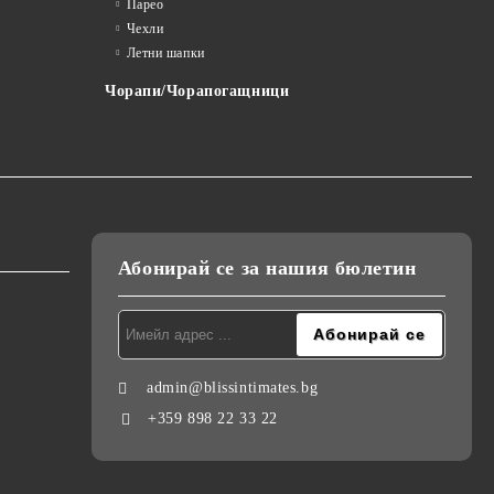
Парео
Чехли
Летни шапки
Чорапи/Чорапогащници
Абонирай се за нашия бюлетин
admin@blissintimates.bg
+359 898 22 33 22