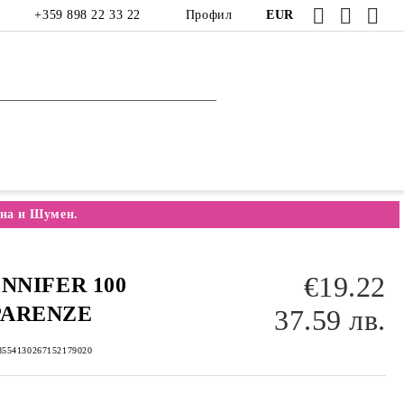
+359 898 22 33 22
Профил
EUR
на и Шумен.
€19.22
ENNIFER 100
PARENZE
37.59 лв.
8554130267152179020