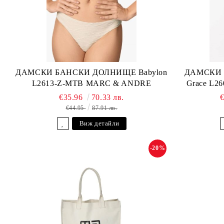
ДАМСКИ БАНСКИ ДОЛНИЩЕ Babylon
ДАМСКИ 
L2613-Z-MTB MARC & ANDRE
Grace L2
€35.96
70.33 лв.
€44.95
87.91 лв.
Виж детайли
-20%