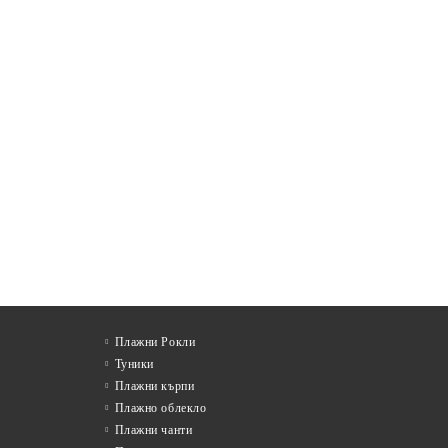
Плажни Рокли
Туники
Плажни кърпи
Плажно облекло
Плажни чанти