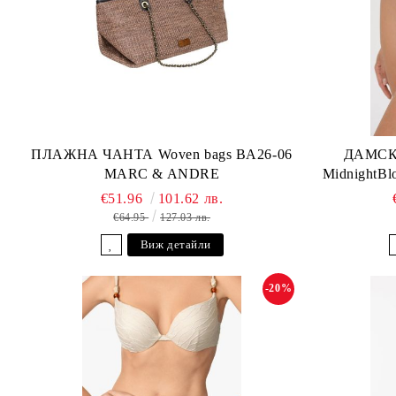
ПЛАЖНА ЧАНТА Woven bags BA26-06
ДАМСК
MARC & ANDRE
MidnightB
€51.96
101.62 лв.
€64.95
127.03 лв.
Виж детайли
-20%