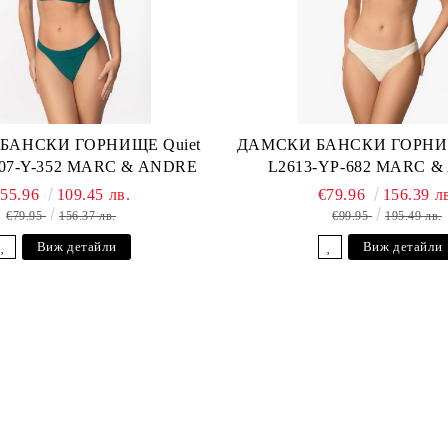
БАНСКИ ГОРНИЩЕ Quiet
ДАМСКИ БАНСКИ ГОРНИЩ
607-Y-352 MARC & ANDRE
L2613-YP-682 MARC 
€55.96
109.45 лв.
€79.96
156.39 л
€79.95
156.37 лв.
€99.95
195.49 лв.
Виж детайли
Виж детайли