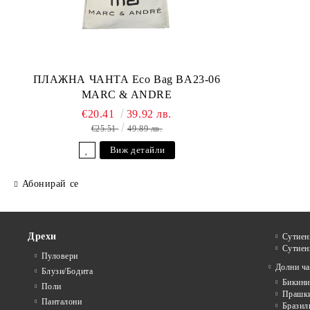
ПЛАЖНА ЧАНТА Eco Bag BA23-06
MARC & ANDRE
€20.41
39.92 лв.
€25.51
49.89 лв.
Виж детайли
Абонирай се
Дрехи
Сутиен
Сутиен
Пуловери
Долни ча
Блузи/Бодита
Бикини
Поли
Прашк
Панталони
Бразил