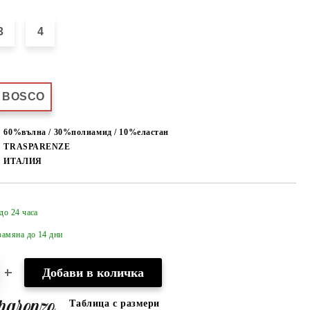
3
4
BOSCO
60%вълна / 30%полиамид / 10%еластан
TRASPARENZE
ИТАЛИЯ
до 24 часа
Добави в желани
амяна до 14 дни
Таблица с размери