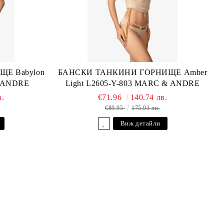
Е Babylon
БАНСКИ ТАНКИНИ ГОРНИЩЕ Amber
& ANDRE
Light L2605-Y-803 MARC & ANDRE
в.
€71.96
140.74 лв.
€89.95
175.93 лв.
Виж детайли