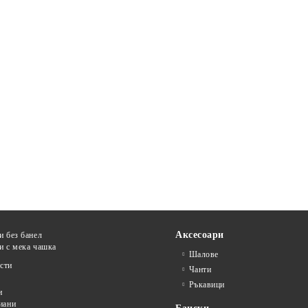
Аксесоари
и без банел
и с мека чашка
Шалове
сти
Чанти
Ръкавици
и
иани