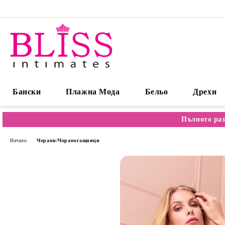
Бански
Плажна Мода
Бельо
Дрехи
Пълното раз
Начало
Чорапи/Чорапогащници