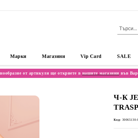
Марки
Магазини
Vip Card
SALE
нообразие от артикули ще откриете в
нашите магазини
във Вар
Ч-К J
TRAS
Код:
30065130-