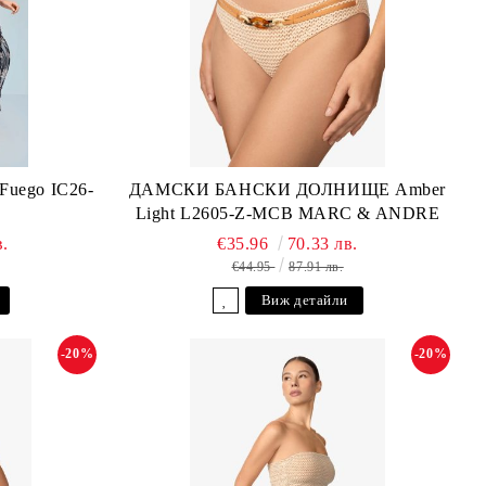
ego IC26-
ДАМСКИ БАНСКИ ДОЛНИЩЕ Amber
Light L2605-Z-MCB MARC & ANDRE
в.
€35.96
70.33 лв.
€44.95
87.91 лв.
Виж детайли
-20%
-20%