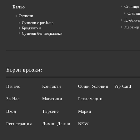
Стягащо
Бельо
Стягащ
Сутиени
Комбине
Сутиени с push-up
Жартиер
Бриджитки
Сутиени без подплънки
Бързи връзки:
Начало
Контакти
Общи Условия
Vip Card
За Нас
Магазини
Рекламации
Вход
Търсене
Марки
Регистрация
Лични Данни
NEW