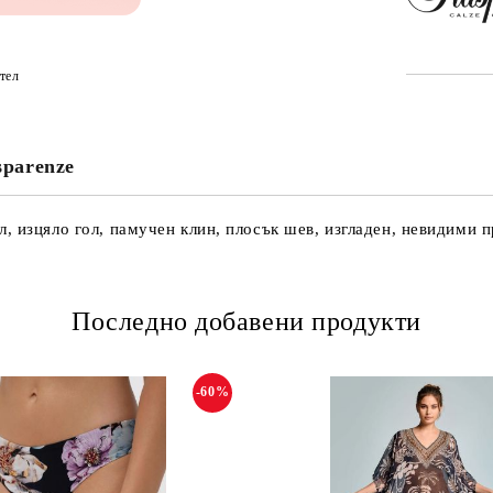
тел
sparenze
 изцяло гол, памучен клин, плосък шев, изгладен, невидими пр
Последно добавени продукти
-60%