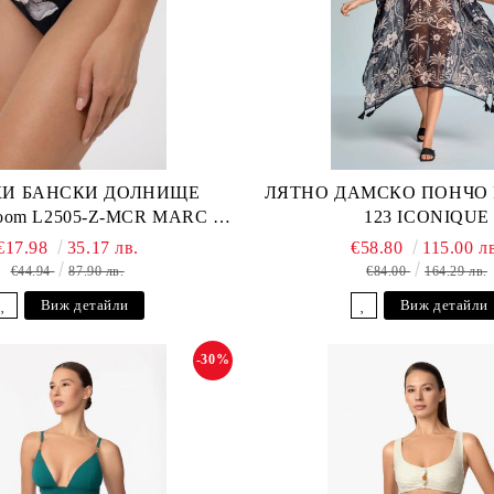
И БАНСКИ ДОЛНИЩЕ
ЛЯТНО ДАМСКО ПОНЧО Fu
loom L2505-Z-MCR MARC &
123 ICONIQUE
ANDRE
€17.98
35.17 лв.
€58.80
115.00 л
€44.94
87.90 лв.
€84.00
164.29 лв.
Виж детайли
Виж детайли
-30%