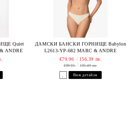
ЩЕ Quiet
ДАМСКИ БАНСКИ ГОРНИЩЕ Babylon
C & ANDRE
L2613-YP-682 MARC & ANDRE
в.
€79.96
156.39 лв.
€99.95
195.49 лв.
Виж детайли