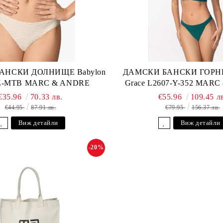
АНСКИ ДОЛНИЩЕ Babylon
ДАМСКИ БАНСКИ ГОРНИ
-Z-MTB MARC & ANDRE
Grace L2607-Y-352 MAR
€35.96
70.33 лв.
€55.96
109.45 л
€44.95
87.91 лв.
€79.95
156.37 лв.
Виж детайли
Виж детайли
-20%