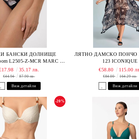
И БАНСКИ ДОЛНИЩЕ
ЛЯТНО ДАМСКО ПОНЧО Fu
loom L2505-Z-MCR MARC &
123 ICONIQUE
ANDRE
€17.98
35.17 лв.
€58.80
115.00 л
€44.94
87.90 лв.
€84.00
164.29 лв.
Виж детайли
Виж детайли
-20%