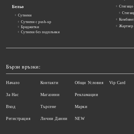
Стягащо
Бельо
Стягащ
Сутиени
Комбине
Сутиени с push-up
Жартиер
Бриджитки
Сутиени без подплънки
Бързи връзки:
Начало
Контакти
Общи Условия
Vip Card
За Нас
Магазини
Рекламации
Вход
Търсене
Марки
Регистрация
Лични Данни
NEW