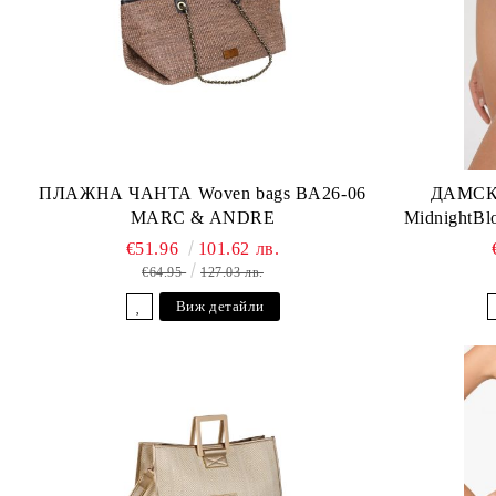
ПЛАЖНА ЧАНТА Woven bags BA26-06
ДАМСК
MARC & ANDRE
MidnightB
€51.96
101.62 лв.
€64.95
127.03 лв.
Виж детайли