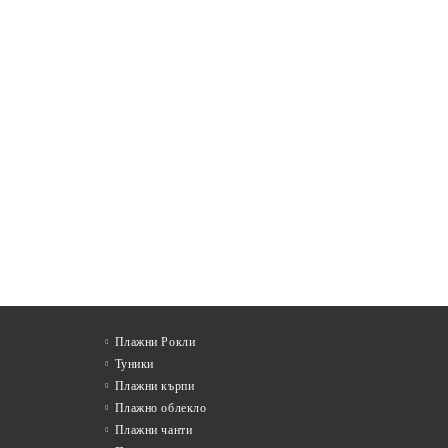
Плажни Рокли
Туники
Плажни кърпи
Плажно облекло
Плажни чанти