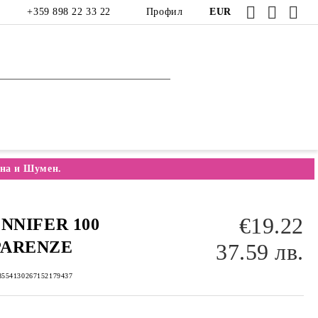
+359 898 22 33 22
Профил
EUR
на и Шумен.
€19.22
ENNIFER 100
PARENZE
37.59 лв.
8554130267152179437