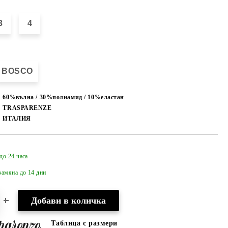
3
4
BOSCO
60%вълна / 30%полиамид / 10%еластан
TRASPARENZE
ИТАЛИЯ
до 24 часа
Добави в желани
амяна до 14 дни
Таблица с размери