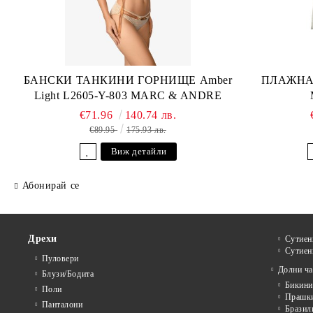
БАНСКИ ТАНКИНИ ГОРНИЩЕ Amber
ПЛАЖНА 
Light L2605-Y-803 MARC & ANDRE
€71.96
140.74 лв.
€89.95
175.93 лв.
Виж детайли
Абонирай се
Дрехи
Сутиен
Сутиен
Пуловери
Долни ча
Блузи/Бодита
Бикини
Поли
Прашк
Панталони
Бразил