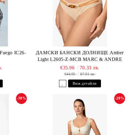
ego IC26-
ДАМСКИ БАНСКИ ДОЛНИЩЕ Amber
Light L2605-Z-MCB MARC & ANDRE
в.
€35.96
70.33 лв.
€44.95
87.91 лв.
Виж детайли
-30%
-20%