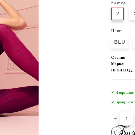
Размер:
2
Цвят:
BLU
Състав:
Марка:
ПРОИЗХОД:
✔ Изпращане 
✔
Връщане и з