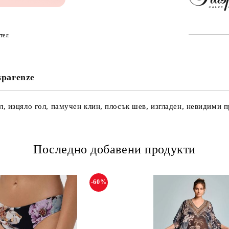
тел
sparenze
 изцяло гол, памучен клин, плосък шев, изгладен, невидими пр
Последно добавени продукти
-60%