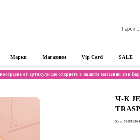
Марки
Магазини
Vip Card
SALE
нообразие от артикули ще откриете в
нашите магазини
във Вар
Ч-К J
TRAS
Код:
30065130-