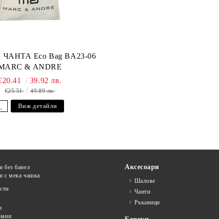
ЧАНТА Eco Bag BA23-06
MARC & ANDRE
€20.41
39.92 лв.
€25.51
49.89 лв.
Виж детайли
Аксесоари
и без банел
и с мека чашка
Шалове
сти
Чанти
Ръкавици
и
иани