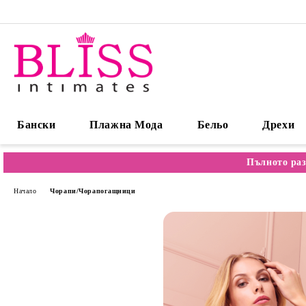
Бански
Плажна Мода
Бельо
Дрехи
Пълното раз
Начало
Чорапи/Чорапогащници