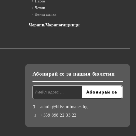
Парео
Чехли
Летни шапки
Чорапи/Чорапогащници
Абонирай се за нашия бюлетин
admin@blissintimates.bg
+359 898 22 33 22