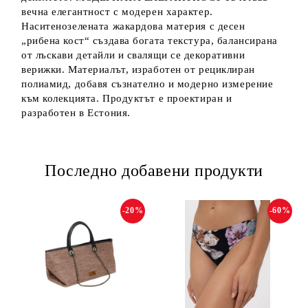
вечна елегантност с модерен характер.
Наситенозелената жакардова материя с десен
„рибена кост“ създава богата текстура, балансирана
от лъскави детайли и свалящи се декоративни
верижки. Материалът, изработен от рециклиран
полиамид, добавя съзнателно и модерно измерение
към колекцията. Продуктът е проектиран и
разработен в Естония.
Последно добавени продукти
-20%
-60%