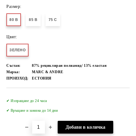
Размер:
80 B
85 B
75 C
Цвят:
ЗЕЛЕНО
Състав:
87% рециклиран полиамид/ 13% еластан
Марка:
MARC & ANDRE
ПРОИЗХОД:
ЕСТОНИЯ
Добави в желани
✔ Изпращане до 24 часа
✔
Връщане и замяна до 14 дни