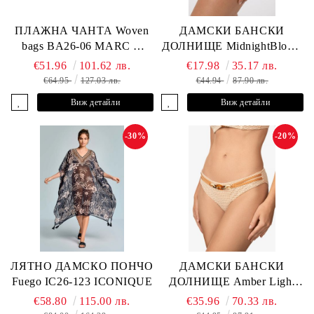
ПЛАЖНА ЧАНТА Woven
ДАМСКИ БАНСКИ
bags BA26-06 MARC &
ДОЛНИЩЕ MidnightBloom
ANDRE
L2505-Z-MCR MARC &
€51.96
101.62 лв.
€17.98
35.17 лв.
ANDRE
€64.95
127.03 лв.
€44.94
87.90 лв.
Виж детайли
Виж детайли
-30%
-20%
ЛЯТНО ДАМСКО ПОНЧО
ДАМСКИ БАНСКИ
Fuego IC26-123 ICONIQUE
ДОЛНИЩЕ Amber Light
L2605-Z-MCB MARC &
€58.80
115.00 лв.
€35.96
70.33 лв.
ANDRE