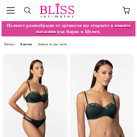
Пълното разнообразие от артикули ще откриете в
нашите
магазини
във Варна и Шумен.
Начало
Бански
Бански от две части