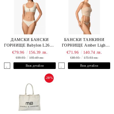
ДАМСКИ БАНСКИ
БАНСКИ ТАНКИНИ
ГОРНИЩЕ Babylon L2613-
ГОРНИЩЕ Amber Light
YP-682 MARC & ANDRE
L2605-Y-803 MARC &
€79.96
156.39 лв.
€71.96
140.74 лв.
ANDRE
€99.95
195.49 лв.
€89.95
175.93 лв.
Виж детайли
Виж детайли
-20%