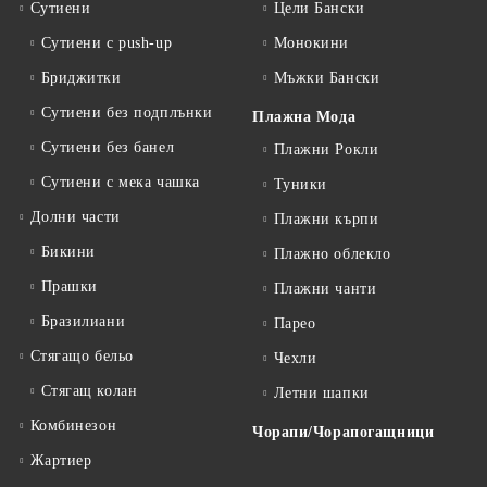
Сутиени
Цели Бански
Сутиени с push-up
Монокини
Бриджитки
Мъжки Бански
Сутиени без подплънки
Плажна Мода
Сутиени без банел
Плажни Рокли
Сутиени с мека чашка
Туники
Долни части
Плажни кърпи
Бикини
Плажно облекло
Прашки
Плажни чанти
Бразилиани
Парео
Стягащо бельо
Чехли
Стягащ колан
Летни шапки
Комбинезон
Чорапи/Чорапогащници
Жартиер