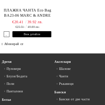
ПЛАЖНА ЧАНТА Eco Bag
BA23-06 MARC & ANDRE
€20.41
39.92 лв.
€25.51
49.89 лв.
Виж детайли
Абонирай се
Дрехи
Аксесоари
Пуловери
Шалове
Блузи/Бодита
Чанти
Поли
Ръкавици
Панталони
Бански
Бански от две части
Бельо