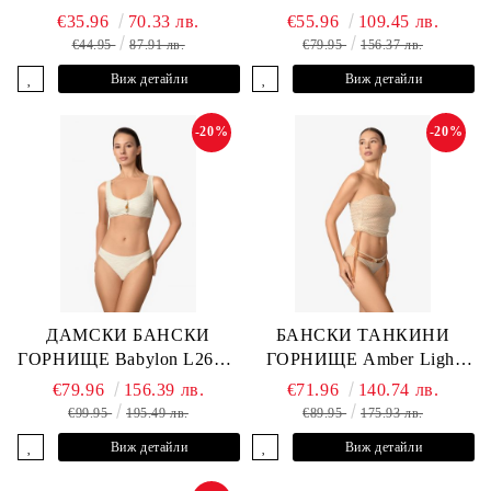
L2613-Z-MTB MARC &
L2607-Y-352 MARC &
€35.96
70.33 лв.
€55.96
109.45 лв.
ANDRE
ANDRE
€44.95
87.91 лв.
€79.95
156.37 лв.
Виж детайли
Виж детайли
-20%
-20%
ДАМСКИ БАНСКИ
БАНСКИ ТАНКИНИ
ГОРНИЩЕ Babylon L2613-
ГОРНИЩЕ Amber Light
YP-682 MARC & ANDRE
L2605-Y-803 MARC &
€79.96
156.39 лв.
€71.96
140.74 лв.
ANDRE
€99.95
195.49 лв.
€89.95
175.93 лв.
Виж детайли
Виж детайли