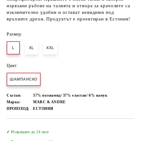
изрязани ръбове на талията и отвора за крачолите са
изключително удобни и остават невидими под
връхните дрехи. Продуктът е проектиран в Естония!
Размер:
L
XL
XXL
Цвят:
ШАМПАНСКО
Състав:
57% полиамид/ 37% еластан/ 6% памук
Марка:
MARC & ANDRE
ПРОИЗХОД:
ЕСТОНИЯ
Добави в желани
✔ Изпращане до 24 часа