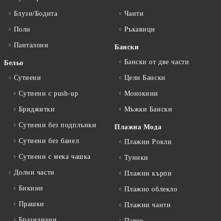
Блузи/Бодита
Чанти
Поли
Ръкавици
Панталони
Бански
Бански от две части
Бельо
Сутиени
Цели Бански
Сутиени с push-up
Монокини
Бриджитки
Мъжки Бански
Сутиени без подплънки
Плажна Мода
Сутиени без банел
Плажни Рокли
Сутиени с мека чашка
Туники
Долни части
Плажни кърпи
Бикини
Плажно облекло
Прашки
Плажни чанти
Бразилиани
Парео