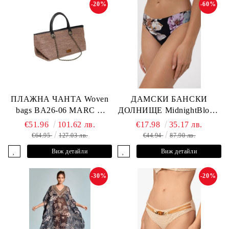
-20%
-60%
ПЛАЖНА ЧАНТА Woven
ДАМСКИ БАНСКИ
bags BA26-06 MARC &
ДОЛНИЩЕ MidnightBloom
ANDRE
L2505-Z-MCR MARC &
€51.96
101.62 лв.
€17.98
35.17 лв.
ANDRE
€64.95
127.03 лв.
€44.94
87.90 лв.
Виж детайли
Виж детайли
-30%
-20%