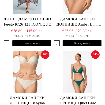
ЛЯТНО ДАМСКО ПОНЧО
ДАМСКИ БАНСКИ
Fuego IC26-123 ICONIQUE
ДОЛНИЩЕ Amber Light
L2605-Z-MCB MARC &
€58.80
115.00 лв.
€35.96
70.33 лв.
ANDRE
€84.00
164.29 лв.
€44.95
87.91 лв.
Виж детайли
Виж детайли
-20%
-30%
ДАМСКИ БАНСКИ
ДАМСКИ БАНСКИ
ДОЛНИЩЕ Babylon
ГОРНИЩЕ Quiet Grace