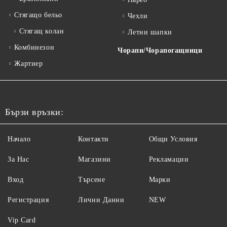
Стягащо бельо
Чехли
Стягащ колан
Летни шапки
Комбинезон
Чорапи/Чорапогащници
Жартиер
Бързи връзки:
Начало
Контакти
Общи Условия
За Нас
Магазини
Рекламации
Вход
Търсене
Марки
Регистрация
Лични Данни
NEW
Vip Card