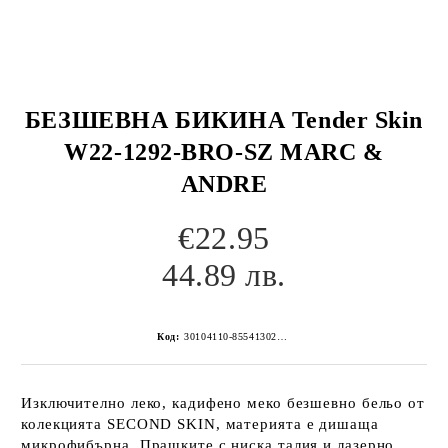
БЕЗШЕВНА БИКИНА Tender Skin
W22-1292-BRO-SZ MARC &
ANDRE
€22.95
44.89 лв.
Код:
30104110-8554130267152269693
Изключително леко, кадифено меко безшевно бельо от
колекцията SECOND SKIN, материята е дишаща
микрофибърна. Прашките с ниска талия и лазерно