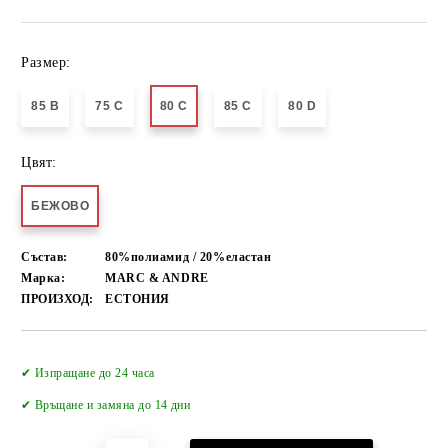
Размер:
85 B
75 C
80 C
85 C
80 D
Цвят:
БЕЖОВО
Състав:
80%полиамид / 20%еластан
Марка:
MARC & ANDRE
ПРОИЗХОД:
ЕСТОНИЯ
Добави в желани
✔ Изпращане до 24 часа
✔
Връщане и замяна до 14 дни