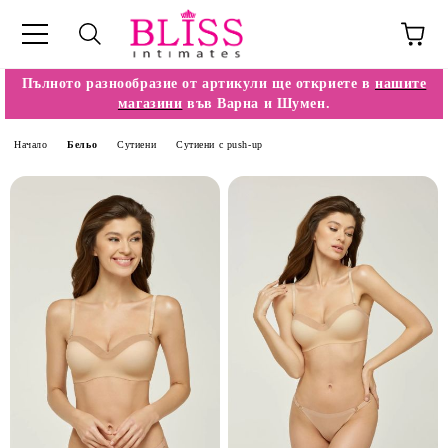
Пълното разнообразие от артикули ще откриете в
нашите
магазини
във Варна и Шумен.
Начало
Бельо
Сутиени
Сутиени с push-up