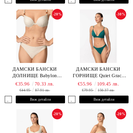
-20%
-30%
ДАМСКИ БАНСКИ
ДАМСКИ БАНСКИ
ДОЛНИЩЕ Babylon
ГОРНИЩЕ Quiet Grace
L2613-Z-MTB MARC &
L2607-Y-352 MARC &
€35.96
70.33 лв.
€55.96
109.45 лв.
ANDRE
ANDRE
€44.95
87.91 лв.
€79.95
156.37 лв.
Виж детайли
Виж детайли
-20%
-20%