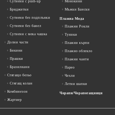
Сутиени с push-up
Монокини
Бриджитки
Мъжки Бански
Сутиени без подплънки
Плажна Мода
Сутиени без банел
Плажни Рокли
Сутиени с мека чашка
Туники
Долни части
Плажни кърпи
Бикини
Плажно облекло
Прашки
Плажни чанти
Бразилиани
Парео
Стягащо бельо
Чехли
Стягащ колан
Летни шапки
Комбинезон
Чорапи/Чорапогащници
Жартиер