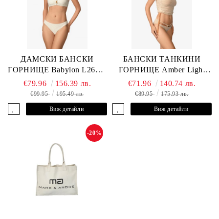
ДАМСКИ БАНСКИ
БАНСКИ ТАНКИНИ
ГОРНИЩЕ Babylon L2613-
ГОРНИЩЕ Amber Light
YP-682 MARC & ANDRE
L2605-Y-803 MARC &
€79.96
156.39 лв.
€71.96
140.74 лв.
ANDRE
€99.95
195.49 лв.
€89.95
175.93 лв.
Виж детайли
Виж детайли
-20%