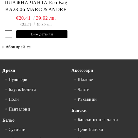
ПЛАЖНА ЧАНТА Eco Bag
BA23-06 MARC & ANDRE
€20.41
39.92 лв.
€25.51
49.89 лв.
Виж детайли
Абонирай се
Дрехи
Аксесоари
Пуловери
Шалове
Блузи/Бодита
Чанти
Поли
Ръкавици
Панталони
Бански
Бански от две части
Бельо
Сутиени
Цели Бански