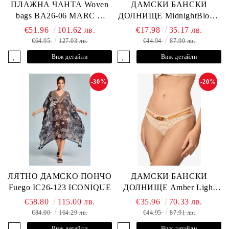
ПЛАЖНА ЧАНТА Woven
ДАМСКИ БАНСКИ
bags BA26-06 MARC &
ДОЛНИЩЕ MidnightBloom
ANDRE
L2505-Z-MCR MARC &
€51.96
101.62 лв.
€17.98
35.17 лв.
ANDRE
€64.95
127.03 лв.
€44.94
87.90 лв.
Виж детайли
Виж детайли
-30%
-20%
ЛЯТНО ДАМСКО ПОНЧО
ДАМСКИ БАНСКИ
Fuego IC26-123 ICONIQUE
ДОЛНИЩЕ Amber Light
L2605-Z-MCB MARC &
€58.80
115.00 лв.
€35.96
70.33 лв.
ANDRE
€84.00
164.29 лв.
€44.95
87.91 лв.
Виж детайли
Виж детайли