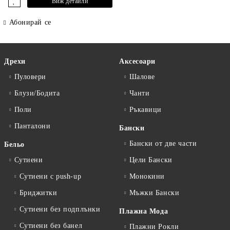
Виж детайли
Абонирай се
Дрехи
Аксесоари
Пуловери
Шалове
Блузи/Бодита
Чанти
Поли
Ръкавици
Панталони
Бански
Бански от две части
Бельо
Сутиени
Цели Бански
Сутиени с push-up
Монокини
Бриджитки
Мъжки Бански
Сутиени без подплънки
Плажна Мода
Сутиени без банел
Плажни Рокли