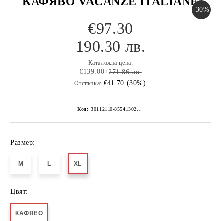
КАФЯВО VACANZE ITALIANE
-30%
€97.30
190.30 лв.
Каталожна цена:
€139.00
271.86 лв.
€41.70 (30%)
Отстъпка:
Код:
30112110-8554130267152268370
Размер:
M
L
XL
Цвят:
КАФЯВО