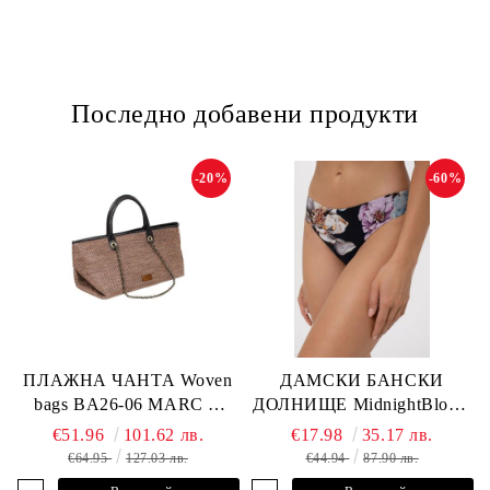
Последно добавени продукти
-20%
-60%
ПЛАЖНА ЧАНТА Woven
ДАМСКИ БАНСКИ
bags BA26-06 MARC &
ДОЛНИЩЕ MidnightBloom
ANDRE
L2505-Z-MCR MARC &
€51.96
101.62 лв.
€17.98
35.17 лв.
ANDRE
€64.95
127.03 лв.
€44.94
87.90 лв.