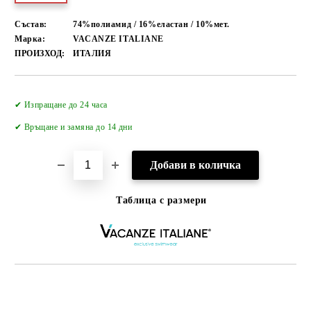
Състав:
74%полиамид / 16%еластан / 10%мет.
Марка:
VACANZE ITALIANE
ПРОИЗХОД:
ИТАЛИЯ
Добави в желани
✔ Изпращане до 24 часа
✔
Връщане и замяна до 14 дни
Таблица с размери