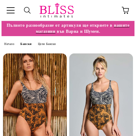
Пълното разнообразие от артикули ще откриете в
нашите
магазини
във Варна и Шумен.
Начало
Бански
Цели Бански