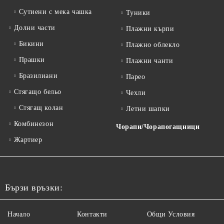
Сутиени с мека чашка
Туники
Долни части
Плажни кърпи
Бикини
Плажно облекло
Прашки
Плажни чанти
Бразилиани
Парео
Стягащо бельо
Чехли
Стягащ колан
Летни шапки
Комбинезон
Чорапи/Чорапогащници
Жартиер
Бързи връзки:
Начало
Контакти
Общи Условия