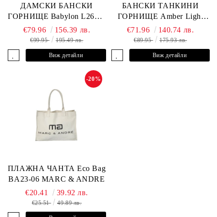
ДАМСКИ БАНСКИ
БАНСКИ ТАНКИНИ
ГОРНИЩЕ Babylon L2613-
ГОРНИЩЕ Amber Light
YP-682 MARC & ANDRE
L2605-Y-803 MARC &
€79.96
156.39 лв.
€71.96
140.74 лв.
ANDRE
€99.95
195.49 лв.
€89.95
175.93 лв.
Виж детайли
Виж детайли
-20%
ПЛАЖНА ЧАНТА Eco Bag
BA23-06 MARC & ANDRE
€20.41
39.92 лв.
€25.51
49.89 лв.