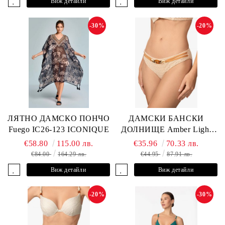
Виж детайли
Виж детайли
-30%
-20%
ЛЯТНО ДАМСКО ПОНЧО
ДАМСКИ БАНСКИ
Fuego IC26-123 ICONIQUE
ДОЛНИЩЕ Amber Light
L2605-Z-MCB MARC &
€58.80
115.00 лв.
€35.96
70.33 лв.
ANDRE
€84.00
164.29 лв.
€44.95
87.91 лв.
Виж детайли
Виж детайли
-20%
-30%