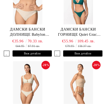
ДАМСКИ БАНСКИ
ДАМСКИ БАНСКИ
ДОЛНИЩЕ Babylon
ГОРНИЩЕ Quiet Grace
L2613-Z-MTB MARC &
L2607-Y-352 MARC &
€35.96
70.33 лв.
€55.96
109.45 лв.
ANDRE
ANDRE
€44.95
87.91 лв.
€79.95
156.37 лв.
Виж детайли
Виж детайли
-20%
-20%