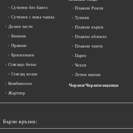
Сутиени без банел
Плажни Рокли
Сутиени с мека чашка
Туники
Долни части
Плажни кърпи
Бикини
Плажно облекло
Прашки
Плажни чанти
Бразилиани
Парео
Стягащо бельо
Чехли
Стягащ колан
Летни шапки
Комбинезон
Чорапи/Чорапогащници
Жартиер
Бързи връзки: