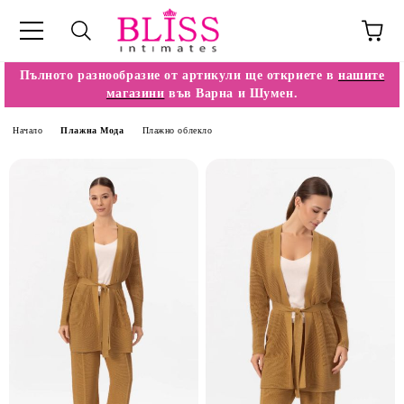
Пълното разнообразие от артикули ще откриете в
нашите
магазини
във Варна и Шумен.
Начало
Плажна Мода
Плажно облекло