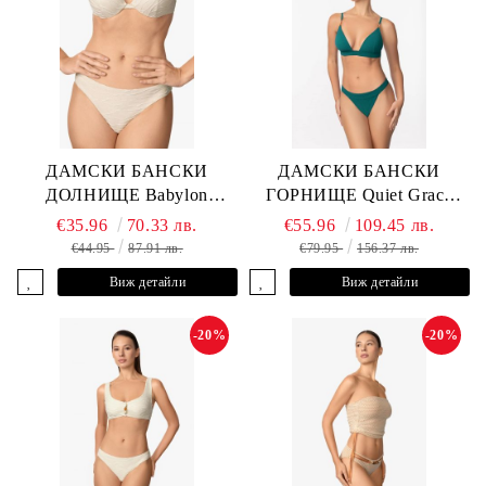
ДАМСКИ БАНСКИ
ДАМСКИ БАНСКИ
ДОЛНИЩЕ Babylon
ГОРНИЩЕ Quiet Grace
L2613-Z-MTB MARC &
L2607-Y-352 MARC &
€35.96
70.33 лв.
€55.96
109.45 лв.
ANDRE
ANDRE
€44.95
87.91 лв.
€79.95
156.37 лв.
Виж детайли
Виж детайли
-20%
-20%