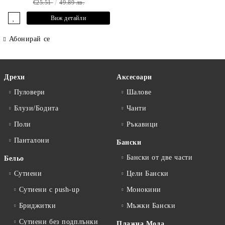
€25.51
49.89 лв.
Виж детайли
Абонирай се
Дрехи
Аксесоари
Пуловери
Шалове
Блузи/Бодита
Чанти
Поли
Ръкавици
Панталони
Бански
Бански от две части
Бельо
Сутиени
Цели Бански
Сутиени с push-up
Монокини
Бриджитки
Мъжки Бански
Сутиени без подплънки
Плажна Мода