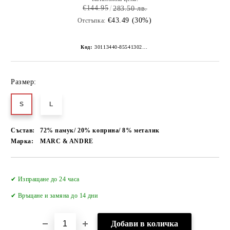
€144.95
283.50 лв.
€43.49 (30%)
Отстъпка:
Код:
30113440-8554130267152268462
Размер:
S
L
Състав:
72% памук/ 20% коприна/ 8% металик
Марка:
MARC & ANDRE
Добави в желани
✔ Изпращане до 24 часа
✔
Връщане и замяна до 14 дни