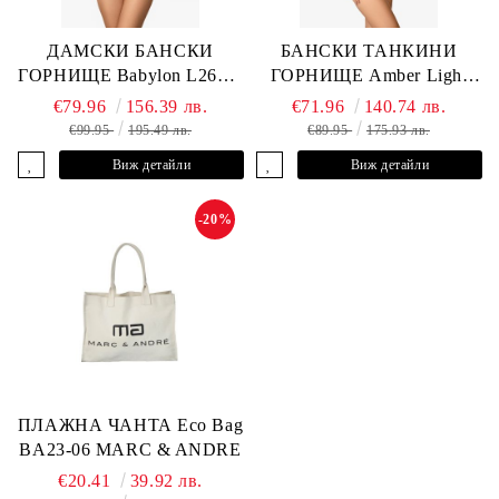
ДАМСКИ БАНСКИ
БАНСКИ ТАНКИНИ
ГОРНИЩЕ Babylon L2613-
ГОРНИЩЕ Amber Light
YP-682 MARC & ANDRE
L2605-Y-803 MARC &
€79.96
156.39 лв.
€71.96
140.74 лв.
ANDRE
€99.95
195.49 лв.
€89.95
175.93 лв.
Виж детайли
Виж детайли
-20%
ПЛАЖНА ЧАНТА Eco Bag
BA23-06 MARC & ANDRE
€20.41
39.92 лв.