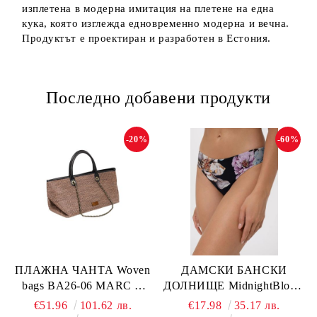
изплетена в модерна имитация на плетене на една
кука, която изглежда едновременно модерна и вечна.
Продуктът е проектиран и разработен в Естония.
Последно добавени продукти
-20%
-60%
ПЛАЖНА ЧАНТА Woven
ДАМСКИ БАНСКИ
bags BA26-06 MARC &
ДОЛНИЩЕ MidnightBloom
ANDRE
L2505-Z-MCR MARC &
€51.96
101.62 лв.
€17.98
35.17 лв.
ANDRE