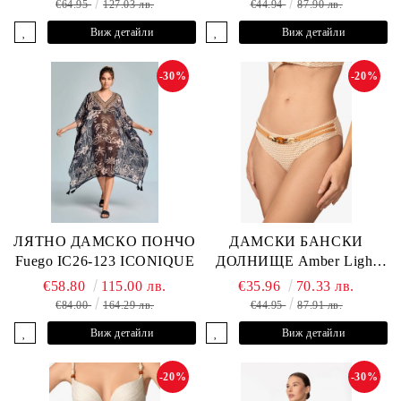
€64.95
127.03 лв.
€44.94
87.90 лв.
Виж детайли
Виж детайли
-30%
-20%
ЛЯТНО ДАМСКО ПОНЧО
ДАМСКИ БАНСКИ
Fuego IC26-123 ICONIQUE
ДОЛНИЩЕ Amber Light
L2605-Z-MCB MARC &
€58.80
115.00 лв.
€35.96
70.33 лв.
ANDRE
€84.00
164.29 лв.
€44.95
87.91 лв.
Виж детайли
Виж детайли
-20%
-30%