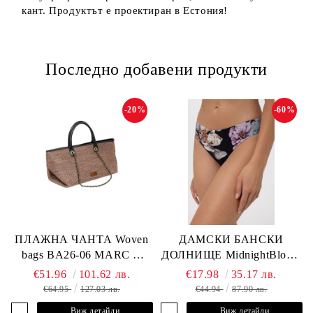
кант. Продуктът е проектиран в Естония!
Последно добавени продукти
-20%
-60%
ПЛАЖНА ЧАНТА Woven
ДАМСКИ БАНСКИ
bags BA26-06 MARC &
ДОЛНИЩЕ MidnightBloom
ANDRE
L2505-Z-MCR MARC &
€51.96
101.62 лв.
€17.98
35.17 лв.
ANDRE
€64.95
127.03 лв.
€44.94
87.90 лв.
Виж детайли
Виж детайли