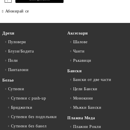
Абонирай се
Дрехи
Аксесоари
Пуловери
Шалове
Блузи/Бодита
Чанти
Поли
Ръкавици
Панталони
Бански
Бански от две части
Бельо
Сутиени
Цели Бански
Сутиени с push-up
Монокини
Бриджитки
Мъжки Бански
Сутиени без подплънки
Плажна Мода
Сутиени без банел
Плажни Рокли