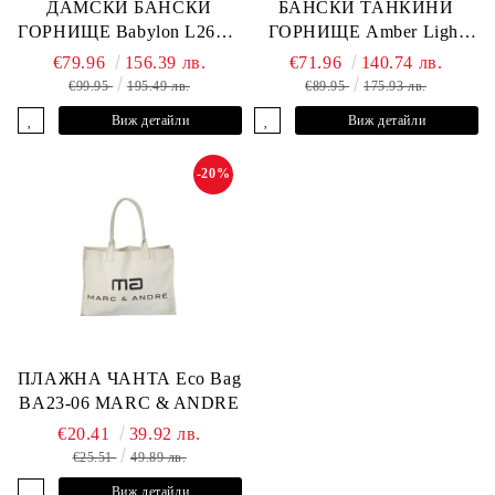
ДАМСКИ БАНСКИ
БАНСКИ ТАНКИНИ
ГОРНИЩЕ Babylon L2613-
ГОРНИЩЕ Amber Light
YP-682 MARC & ANDRE
L2605-Y-803 MARC &
€79.96
156.39 лв.
€71.96
140.74 лв.
ANDRE
€99.95
195.49 лв.
€89.95
175.93 лв.
Виж детайли
Виж детайли
-20%
ПЛАЖНА ЧАНТА Eco Bag
BA23-06 MARC & ANDRE
€20.41
39.92 лв.
€25.51
49.89 лв.
Виж детайли