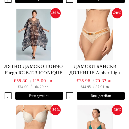
-30%
-20%
ЛЯТНО ДАМСКО ПОНЧО
ДАМСКИ БАНСКИ
Fuego IC26-123 ICONIQUE
ДОЛНИЩЕ Amber Light
L2605-Z-MCB MARC &
€58.80
115.00 лв.
€35.96
70.33 лв.
ANDRE
€84.00
164.29 лв.
€44.95
87.91 лв.
Виж детайли
Виж детайли
-20%
-30%