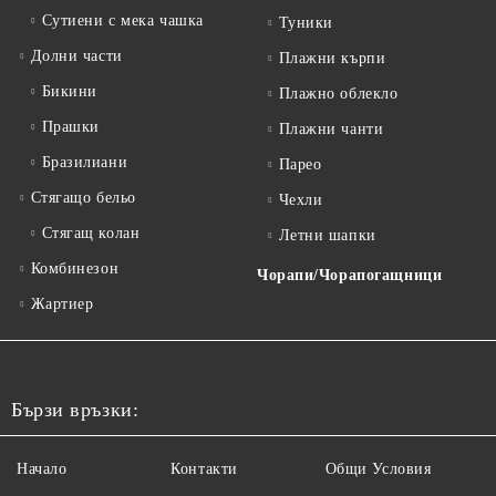
Сутиени с мека чашка
Туники
Долни части
Плажни кърпи
Бикини
Плажно облекло
Прашки
Плажни чанти
Бразилиани
Парео
Стягащо бельо
Чехли
Стягащ колан
Летни шапки
Комбинезон
Чорапи/Чорапогащници
Жартиер
Бързи връзки:
Начало
Контакти
Общи Условия