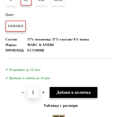
L
XL
XXL
XXXL
Цвят:
БЕЖОВО
Състав:
57% полиамид/ 37% еластан/ 6% памук
Марка:
MARC & ANDRE
ПРОИЗХОД:
ЕСТОНИЯ
Добави в желани
✔ Изпращане до 24 часа
✔
Връщане и замяна до 14 дни
Таблица с размери