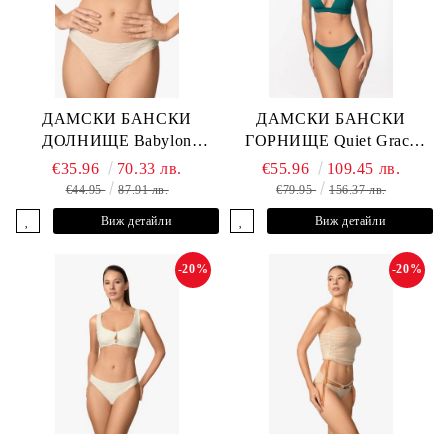
ДАМСКИ БАНСКИ
ДАМСКИ БАНСКИ
ДОЛНИЩЕ Babylon
ГОРНИЩЕ Quiet Grace
L2613-Z-MTB MARC &
L2607-Y-352 MARC &
€35.96
70.33 лв.
€55.96
109.45 лв.
ANDRE
ANDRE
€44.95
87.91 лв.
€79.95
156.37 лв.
Виж детайли
Виж детайли
-20%
-20%