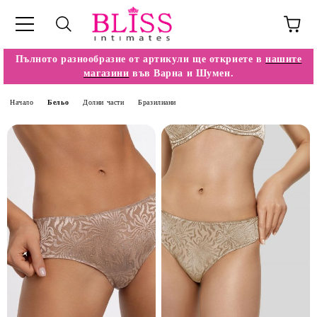
Пълното разнообразие от артикули ще откриете в
нашите
магазини
във Варна и Шумен.
Начало
Бельо
Долни части
Бразилиани