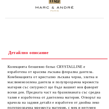
Детайлно описание
Колекцията безшевно бельо CRYSTALLINE е
изработена от красива лъскава флорална дантела.
Комбинацията от кристално лъскава черна, златна и
маслиненозелена дантела и полупрозрачна мрежеста
материя със сигурност ще бъде вашият нов фаворит
всеки ден. Предната част на бразилианата със средна
талия е изработена от дантелена материя. Отворът на
крачола на задния детайл е изработен от двойна леко
полупрозрачна мрежеста материя, с мек и негумен