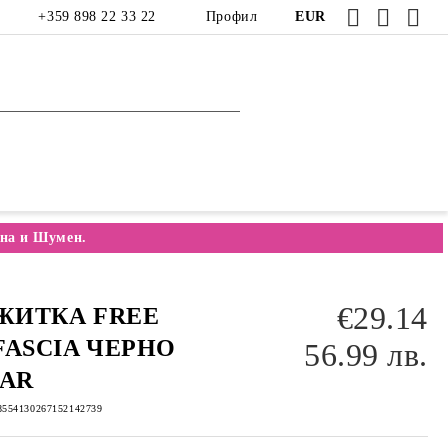
+359 898 22 33 22
Профил
EUR
на и Шумен.
€29.14
ЖИТКА FREE
FASCIA ЧЕРНО
56.99 лв.
AR
8554130267152142739