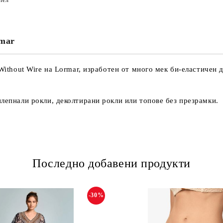
тел
rmar
m Without Wire на Lormar, изработен от много мек би-еластиче
илепнали рокли, деколтирани рокли или топове без презрамки.
Последно добавени продукти
-30%