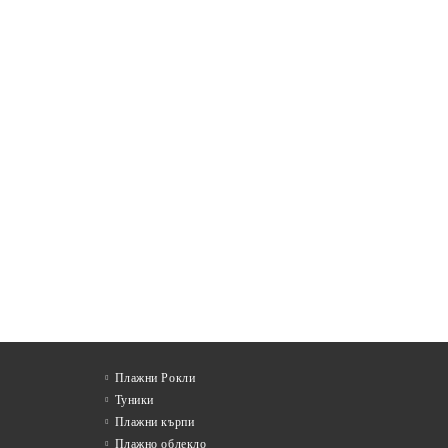
Плажни Рокли
Туники
Плажни кърпи
Плажно облекло