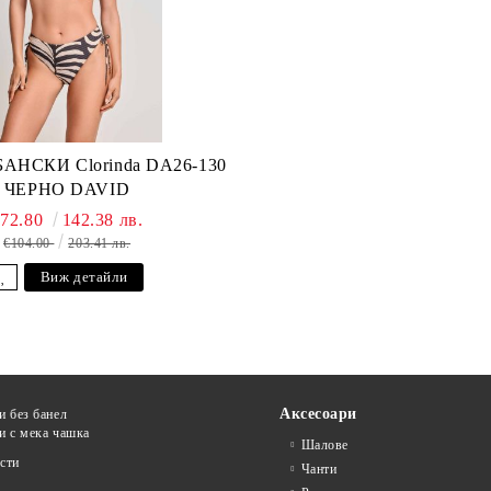
НСКИ Clorinda DA26-130
ЧЕРНО DAVID
€72.80
142.38 лв.
€104.00
203.41 лв.
Виж детайли
Аксесоари
и без банел
и с мека чашка
Шалове
сти
Чанти