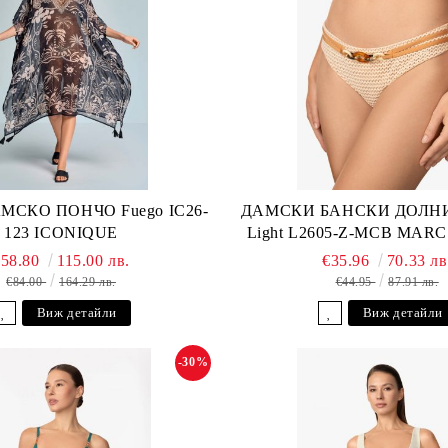
МСКО ПОНЧО Fuego IC26-
ДАМСКИ БАНСКИ ДОЛНИ
123 ICONIQUE
Light L2605-Z-MCB MAR
€58.80
115.00 лв.
€35.96
70.33 лв
€84.00
164.29 лв.
€44.95
87.91 лв.
Виж детайли
Виж детайли
-30%