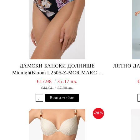
ДАМСКИ БАНСКИ ДОЛНИЩЕ
ЛЯТНО ДА
MidnightBloom L2505-Z-MCR MARC &
ANDRE
€17.98
35.17 лв.
€44.94
87.90 лв.
Виж детайли
-20%