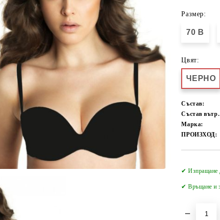
Размер:
70 B
Цвят:
ЧЕРНО
Състав:
Състав вътр.
Марка:
ПРОИЗХОД:
✔ Изпращане 
✔
Връщане и з