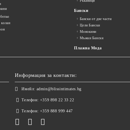
Ръкавици
и
иани
Бански
 бельо
Бански от две части
 колан
Цели Бански
зон
Монокини
Мъжки Бански
Плажна Мода
Информация за контакти:
Имейл:
admin@blissintimates.bg
Телефон:
+359 898 22 33 22
Телефон:
+359 888 999 447