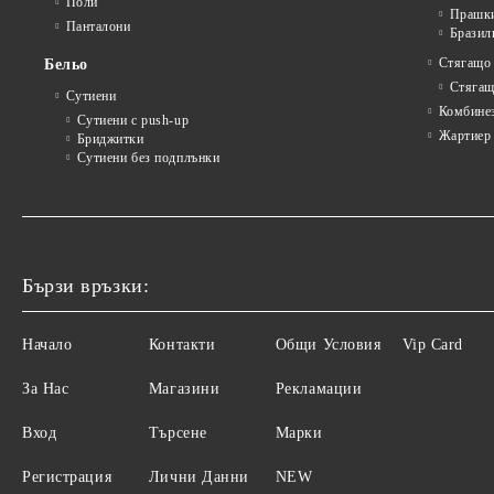
Поли
Прашк
Панталони
Бразил
Стягащо
Бельо
Стягащ
Сутиени
Комбине
Сутиени с push-up
Жартиер
Бриджитки
Сутиени без подплънки
Бързи връзки:
Начало
Контакти
Общи Условия
Vip Card
За Нас
Магазини
Рекламации
Вход
Търсене
Марки
Регистрация
Лични Данни
NEW