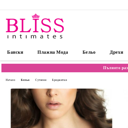
Бански
Плажна Мода
Бельо
Дрехи
Пълното раз
Начало
Бельо
Сутиени
Бриджитки