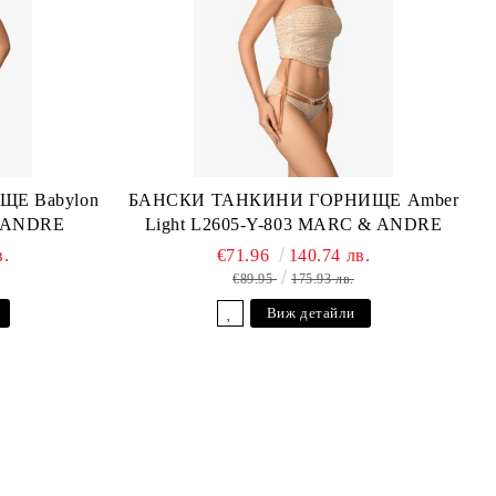
Е Babylon
БАНСКИ ТАНКИНИ ГОРНИЩЕ Amber
& ANDRE
Light L2605-Y-803 MARC & ANDRE
в.
€71.96
140.74 лв.
€89.95
175.93 лв.
Виж детайли