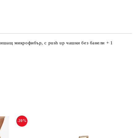
н дишащ микрофибър, с push up чашки без банели + 1
-20%