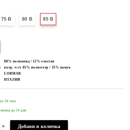
75 B
80 B
85 B
88% полиамид / 12% еластан
:
вътр. ч-ст 65% полиестер / 35% памук
LORMAR
ИТАЛИЯ
до 24 часа
Добави в желани
амяна до 14 дни