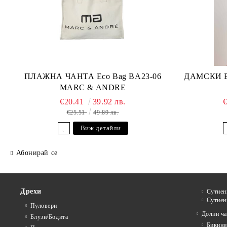
ПЛАЖНА ЧАНТА Eco Bag BA23-06
ДАМСКИ БА
MARC & ANDRE
€20.41
39.92 лв.
€25.51
49.89 лв.
Виж детайли
Абонирай се
Дрехи
Сутиен
Сутиен
Пуловери
Долни ча
Блузи/Бодита
Бикини