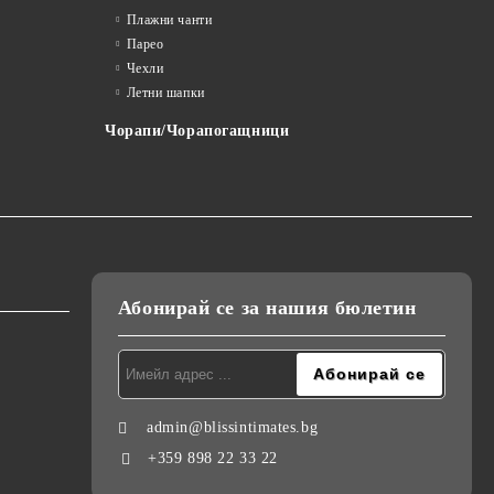
Плажни чанти
Парео
Чехли
Летни шапки
Чорапи/Чорапогащници
Абонирай се за нашия бюлетин
admin@blissintimates.bg
+359 898 22 33 22