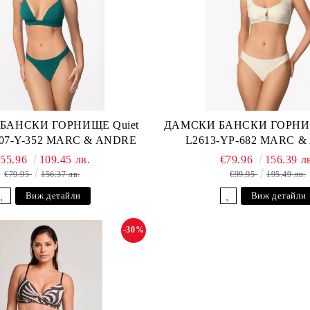
БАНСКИ ГОРНИЩЕ Quiet
ДАМСКИ БАНСКИ ГОРНИЩ
607-Y-352 MARC & ANDRE
L2613-YP-682 MARC 
€55.96
109.45 лв.
€79.96
156.39 л
€79.95
156.37 лв.
€99.95
195.49 лв.
Виж детайли
Виж детайли
-30%