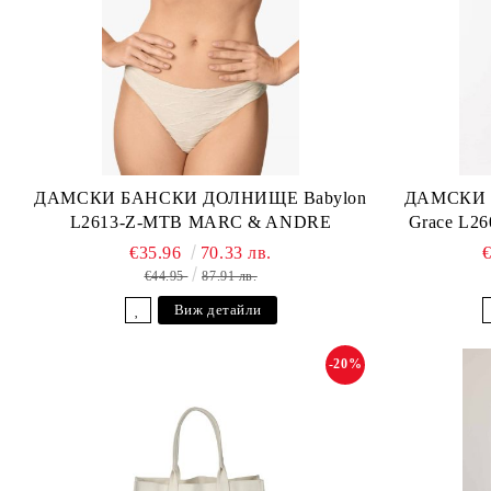
ДАМСКИ БАНСКИ ДОЛНИЩЕ Babylon
ДАМСКИ 
L2613-Z-MTB MARC & ANDRE
Grace L2
€35.96
70.33 лв.
€44.95
87.91 лв.
Виж детайли
-20%