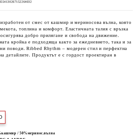
8554130267152264032
 изработен от смес от кашмир и мериносова вълна, която
мекота, топлина и комфорт. Еластичната талия с връзка
 осигурява добро прилягане и свобода на движение.
ата кройка е подходяща както за ежедневието, така и за
тни поводи. Ribbed Rhythm – модерен стил и перфектна
на детайлите. Продуктът е с гордост проектиран в
О
кашмир / 50%меринос.вълна