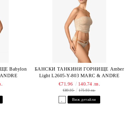
Е Babylon
БАНСКИ ТАНКИНИ ГОРНИЩЕ Amber
& ANDRE
Light L2605-Y-803 MARC & ANDRE
в.
€71.96
140.74 лв.
€89.95
175.93 лв.
Виж детайли