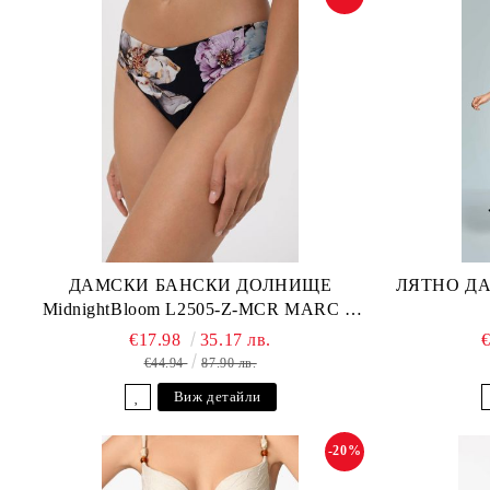
ДАМСКИ БАНСКИ ДОЛНИЩЕ
ЛЯТНО ДА
MidnightBloom L2505-Z-MCR MARC &
ANDRE
€17.98
35.17 лв.
€44.94
87.90 лв.
Виж детайли
-20%