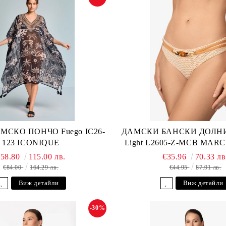
МСКО ПОНЧО Fuego IC26-
ДАМСКИ БАНСКИ ДОЛНИ
123 ICONIQUE
Light L2605-Z-MCB MAR
€58.80
115.00 лв.
€35.96
70.33 лв
€84.00
164.29 лв.
€44.95
87.91 лв.
Виж детайли
Виж детайли
-30%