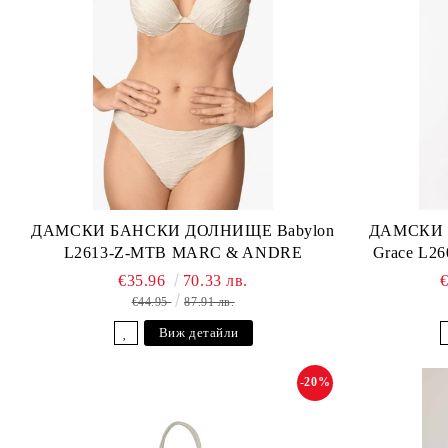
ДАМСКИ БАНСКИ ДОЛНИЩЕ Babylon
ДАМСКИ 
L2613-Z-MTB MARC & ANDRE
Grace L2
€35.96
70.33 лв.
€44.95
87.91 лв.
Виж детайли
-20%