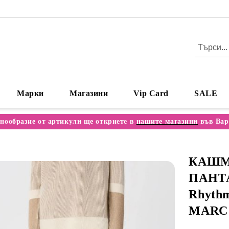
Марки
Магазини
Vip Card
SALE
нообразие от артикули ще откриете в
нашите магазини
във Вар
КАШМ
ПАНТА
Rhyth
MARC