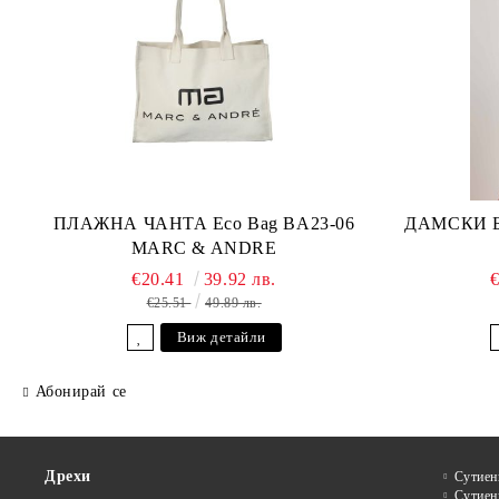
ПЛАЖНА ЧАНТА Eco Bag BA23-06
ДАМСКИ БА
MARC & ANDRE
€20.41
39.92 лв.
€25.51
49.89 лв.
Виж детайли
Абонирай се
Дрехи
Сутиен
Сутиен