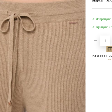
Марка:
MA
✔ Изпращане 
✔
Връщане и з