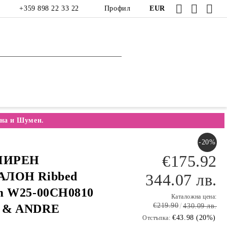
+359 898 22 33 22
Профил
EUR
на и Шумен.
-20%
€175.92
ИРЕН
ЛОН Ribbed
344.07 лв.
m W25-00CH0810
Каталожна цена:
€219.90
 & ANDRE
430.09 лв.
€43.98 (20%)
Отстъпка: