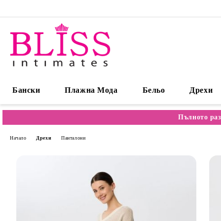
Бански
Плажна Мода
Бельо
Дрехи
Пълното раз
Начало
Дрехи
Панталони