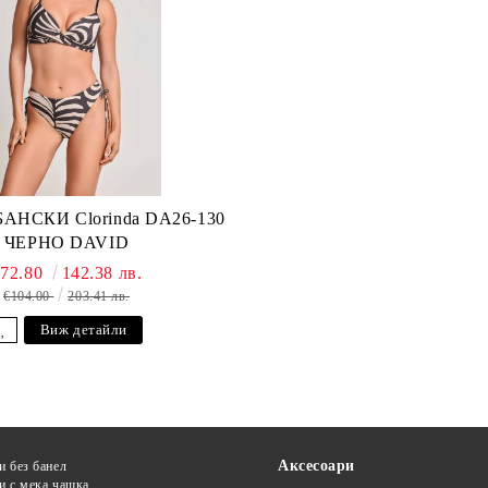
НСКИ Clorinda DA26-130
ЧЕРНО DAVID
€72.80
142.38 лв.
€104.00
203.41 лв.
Виж детайли
Аксесоари
и без банел
и с мека чашка