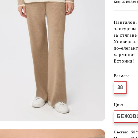
Код:
30105780-
Панталон,
осигурява 
за стягане
Универсалн
по-елеган
хармония 
Естония!
Размер:
38
Цвят:
БЕЖОВ
Състав:
50%