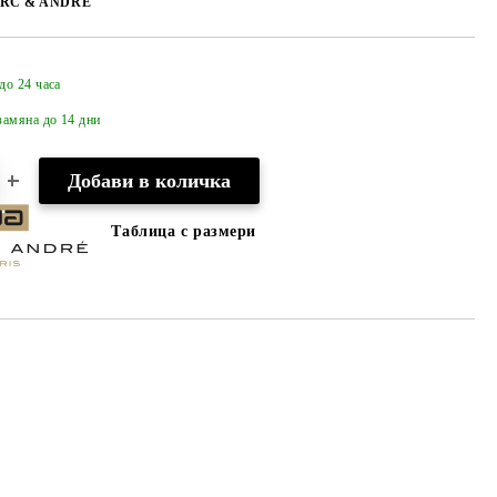
RC & ANDRE
до 24 часа
Добави в желани
амяна до 14 дни
Таблица с размери