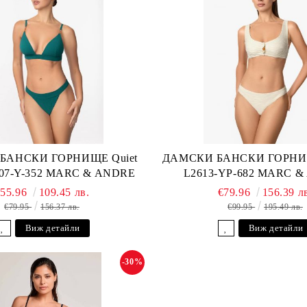
БАНСКИ ГОРНИЩЕ Quiet
ДАМСКИ БАНСКИ ГОРНИЩ
607-Y-352 MARC & ANDRE
L2613-YP-682 MARC 
€55.96
109.45 лв.
€79.96
156.39 л
€79.95
156.37 лв.
€99.95
195.49 лв.
Виж детайли
Виж детайли
-30%