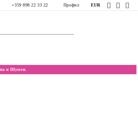
+359 898 22 33 22
Профил
EUR
на и Шумен.