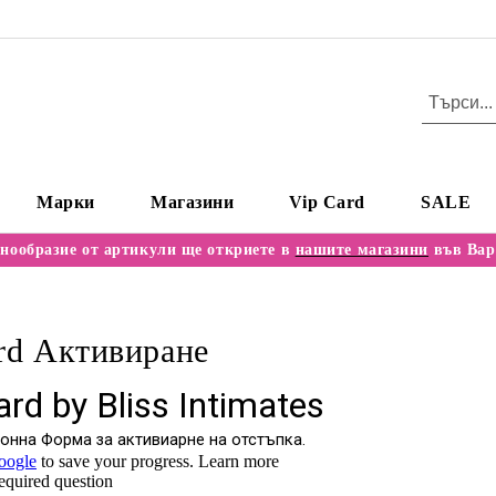
Марки
Магазини
Vip Card
SALE
нообразие от артикули ще откриете в
нашите магазини
във Вар
rd Активиране