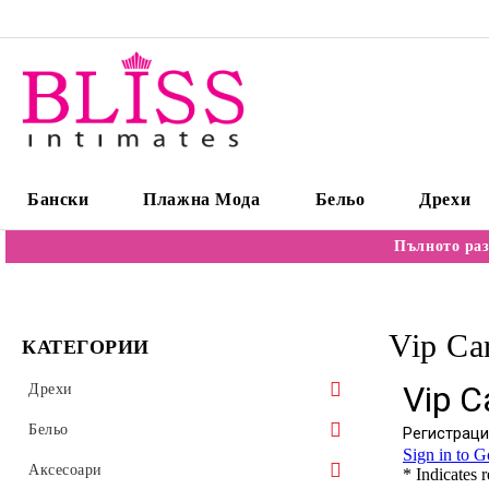
Бански
Плажна Мода
Бельо
Дрехи
Пълното раз
Vip Ca
КАТЕГОРИИ
Дрехи
Пуловери
Бельо
Блузи/Бодита
Сутиени
Аксесоари