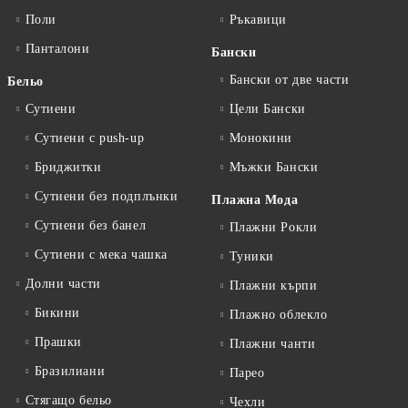
Поли
Ръкавици
Панталони
Бански
Бански от две части
Бельо
Сутиени
Цели Бански
Сутиени с push-up
Монокини
Бриджитки
Мъжки Бански
Сутиени без подплънки
Плажна Мода
Сутиени без банел
Плажни Рокли
Сутиени с мека чашка
Туники
Долни части
Плажни кърпи
Бикини
Плажно облекло
Прашки
Плажни чанти
Бразилиани
Парео
Стягащо бельо
Чехли