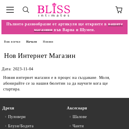
Пълното разнообразие от артикули ще откриете в
нашите
магазини
във Варна и Шумен.
Виж всички
Начало
Новини
Нов Интернет Магазин
Дата: 2023-11-04
Новия интернет магазин е в процес на създаване. Моля,
абонирайте се за нашия бюлетин за да научите кога ще
стартира.
Дрехи
Аксесоари
Пуловери
Шалове
Блузи/Бодита
Чанти