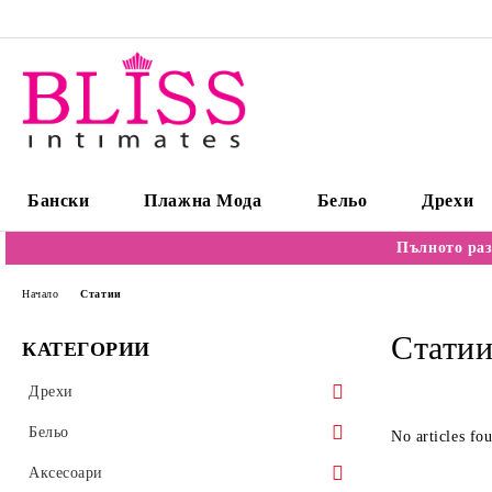
Бански
Плажна Мода
Бельо
Дрехи
Пълното раз
Начало
Статии
Стати
КАТЕГОРИИ
Дрехи
Пуловери
Бельо
No articles fo
Блузи/Бодита
Сутиени
Аксесоари