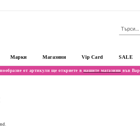
Марки
Магазини
Vip Card
SALE
нообразие от артикули ще откриете в
нашите магазини
във Вар
и
und.