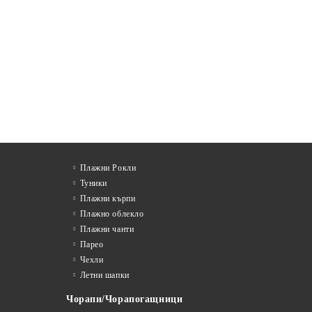
Плажни Рокли
Туники
Плажни кърпи
Плажно облекло
Плажни чанти
Парео
Чехли
Летни шапки
Чорапи/Чорапогащници