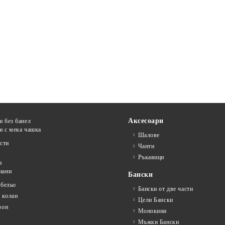
Аксесоари
и без банел
и с мека чашка
Шалове
сти
Чанти
Ръкавици
и
иани
Бански
 бельо
Бански от две части
 колан
Цели Бански
зон
Монокини
Мъжки Бански