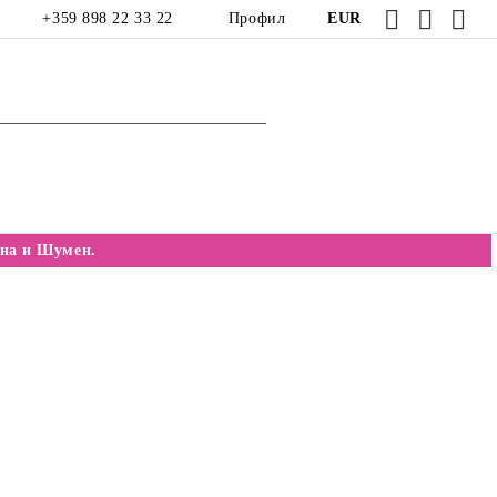
+359 898 22 33 22
Профил
EUR
на и Шумен.